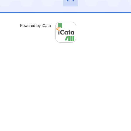
このペ
ージの
先頭へ
Powered by iCata